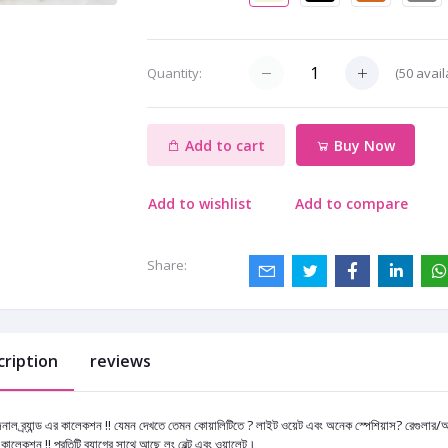
(
50
avail
Quantity:
Add to cart
Buy Now
Add to wishlist
Add to compare
Share:
cription
reviews
নাল ব্র্যান্ড এর কালেকশন ‼️ যেমন দেখতে তেমন কোয়ালিটিতে ? লাইট ওয়েট এবং অনেক স্পেশিয়াস? রেগুলার/অফ
কালেকশন ‼️ প্রতিটি ব্যাগের সাথে আছে লং বেল্ট এবং ওয়ালেট।