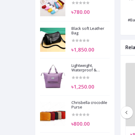
৳780.00
#Ba
Black soft Leather
Bag
Rel
৳1,850.00
Lightweight,
Waterproof &
Expandable Travel
Duffle bag.
৳1,250.00
Chrisbella crocodile
Purse
৳800.00
৳2,950.00
৳3