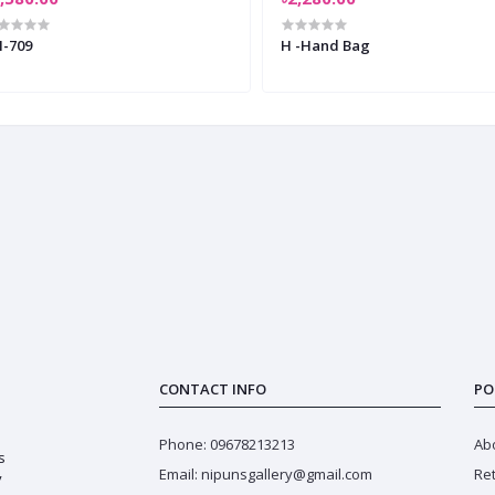
-709
H -Hand Bag
CONTACT INFO
PO
Phone: 09678213213
Ab
s
Email: nipunsgallery@gmail.com
Ret
y