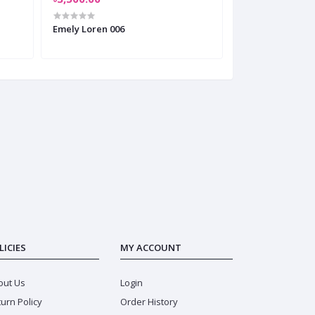
Emely Loren 006
Emely corporat
LICIES
MY ACCOUNT
out Us
Login
urn Policy
Order History