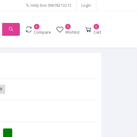
Help line
09678213213
Login
0
0
0
Compare
Wishlist
Cart