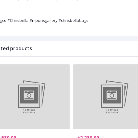
gco #Chrisbella #nipunsgallery #chrisbellabags
ated products
,580.00
৳2,280.00